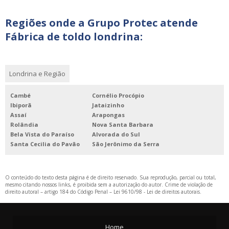
Regiões onde a Grupo Protec atende
Fábrica de toldo londrina:
Londrina e Região
Cambé
Cornélio Procópio
Ibiporã
Jataizinho
Assaí
Arapongas
Rolândia
Nova Santa Barbara
Bela Vista do Paraíso
Alvorada do Sul
Santa Cecilia do Pavão
São Jerônimo da Serra
O conteúdo do texto desta página é de direito reservado. Sua reprodução, parcial ou total,
mesmo citando nossos links, é proibida sem a autorização do autor. Crime de violação de
direito autoral – artigo 184 do Código Penal –
Lei 9610/98 - Lei de direitos autorais
.
Home