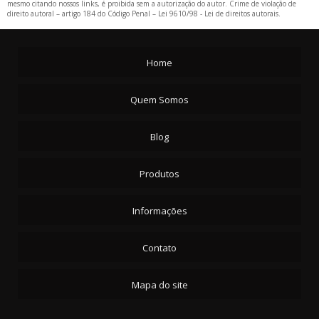
mesmo citando nossos links, é proibida sem a autorização do autor. Crime de violação de
direito autoral – artigo 184 do Código Penal –
Lei 9610/98 - Lei de direitos autorais
.
Home
Quem Somos
Blog
Produtos
Informações
Contato
Mapa do site